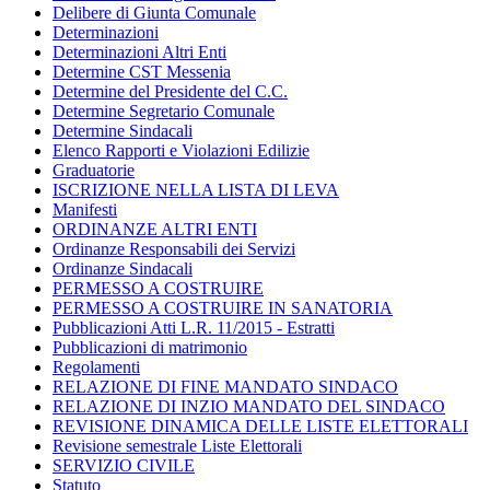
Delibere di Giunta Comunale
Determinazioni
Determinazioni Altri Enti
Determine CST Messenia
Determine del Presidente del C.C.
Determine Segretario Comunale
Determine Sindacali
Elenco Rapporti e Violazioni Edilizie
Graduatorie
ISCRIZIONE NELLA LISTA DI LEVA
Manifesti
ORDINANZE ALTRI ENTI
Ordinanze Responsabili dei Servizi
Ordinanze Sindacali
PERMESSO A COSTRUIRE
PERMESSO A COSTRUIRE IN SANATORIA
Pubblicazioni Atti L.R. 11/2015 - Estratti
Pubblicazioni di matrimonio
Regolamenti
RELAZIONE DI FINE MANDATO SINDACO
RELAZIONE DI INZIO MANDATO DEL SINDACO
REVISIONE DINAMICA DELLE LISTE ELETTORALI
Revisione semestrale Liste Elettorali
SERVIZIO CIVILE
Statuto