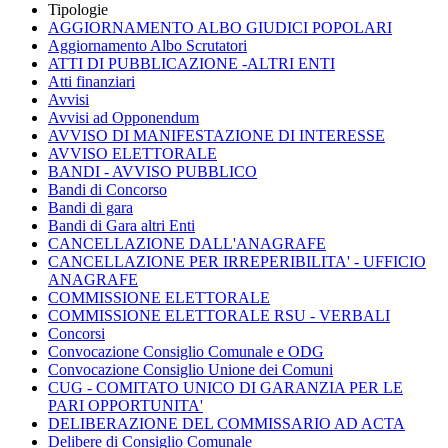
Tipologie
AGGIORNAMENTO ALBO GIUDICI POPOLARI
Aggiornamento Albo Scrutatori
ATTI DI PUBBLICAZIONE -ALTRI ENTI
Atti finanziari
Avvisi
Avvisi ad Opponendum
AVVISO DI MANIFESTAZIONE DI INTERESSE
AVVISO ELETTORALE
BANDI - AVVISO PUBBLICO
Bandi di Concorso
Bandi di gara
Bandi di Gara altri Enti
CANCELLAZIONE DALL'ANAGRAFE
CANCELLAZIONE PER IRREPERIBILITA' - UFFICIO
ANAGRAFE
COMMISSIONE ELETTORALE
COMMISSIONE ELETTORALE RSU - VERBALI
Concorsi
Convocazione Consiglio Comunale e ODG
Convocazione Consiglio Unione dei Comuni
CUG - COMITATO UNICO DI GARANZIA PER LE
PARI OPPORTUNITA'
DELIBERAZIONE DEL COMMISSARIO AD ACTA
Delibere di Consiglio Comunale